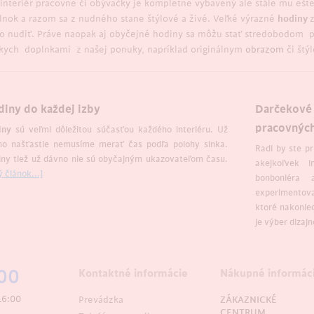
 interiér pracovne či obývačky je kompletne vybavený ale stále mu ešte
lnok a razom sa z nudného stane štýlové a živé. Veľké výrazné
hodiny
to nudiť. Práve naopak aj obyčejné hodiny sa môžu stať stredobodom po
zkych doplnkami z našej ponuky, napríklad originálnym
obrazom
či št
iny do každej izby
Darčekové 
pracovných
iny
sú veľmi dôležitou súčasťou každého interiéru. Už
no našťastie nemusíme merať čas podľa polohy slnka.
Radi by ste pr
ny tiež už dávno nie sú obyčajným ukazovateľom času.
akejkoľvek i
ý článok...]
bonboniéra 
experimentova
ktoré nakonie
je výber dizaj
00
Kontaktné informácie
Nákupné informác
16:00
Prevádzka
ZÁKAZNICKÉ
CENTRUM