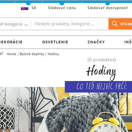
SK
Sledovať cenu
Sledovať dostupnosť
P kategorie
DEKORÁCIE
OSVETLENIE
ZNAČKY
INŠ
ÄŤ
Home
/
Bytové doplnky
/
Hodiny
(0 produktov)
Hodiny
Co TEĎ NEJVÍC FRČÍ: