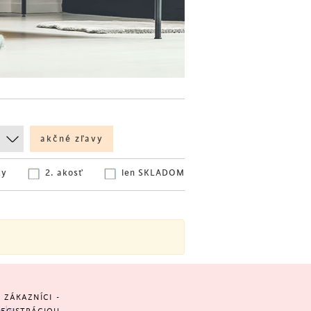
akčné zľavy
ky
2. akosť
len SKLADOM
ZÁKAZNÍCI -
yle