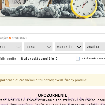
raných
0
produktov)
arba
cena
materiál
značka
výstavné vzor
ídit podle:
pozornenie!
Zadanému filtru nezodpovedá žiadny produkt.
UPOZORNENIE
ajpredávanejšie hodiny
Lacné hodiny
EBE MÔŽU NAKUPOVAŤ VÝHRADNE REGISTROVANÍ VEĽKOOBCHODNÍ 
acné nástenné hodiny
Retro hodiny Old St