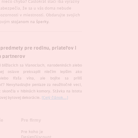
 niečo chýba? Častokrát stačí iba výrazný
zabezpečia, že sa u vás doma nebude
zornosti v miestnosti. Obdarujte svojich
ýlovým
stojanom na šperky
.
predmety pre rodinu, priateľov i
 partnerov
i blížiacich sa Vianociach, narodeninách alebo
nej oslave prekvapili niečím lepším ako
alebo fľaša vína, ale bojíte sa príliš
ť? Nevyhadzujte peniaze za neužitočné veci,
c skončia v hlbinách komory. Stávka na istotu
novej bytovej dekorácie.
[Celý článok...]
ie
Pre firmy
Pre koho je
DesignDiscount