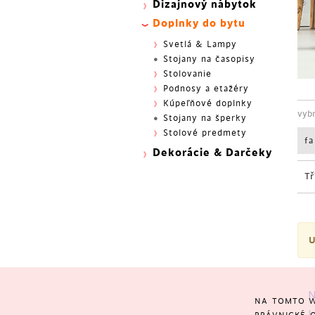
Dizajnový nábytok
Doplnky do bytu
Svetlá & Lampy
Stojany na časopisy
Stolovanie
Podnosy a etažéry
Kúpeľňové doplnky
vyb
Stojany na šperky
Stolové predmety
f
Dekorácie & Darčeky
Tř
U
N
NA TOMTO W
L