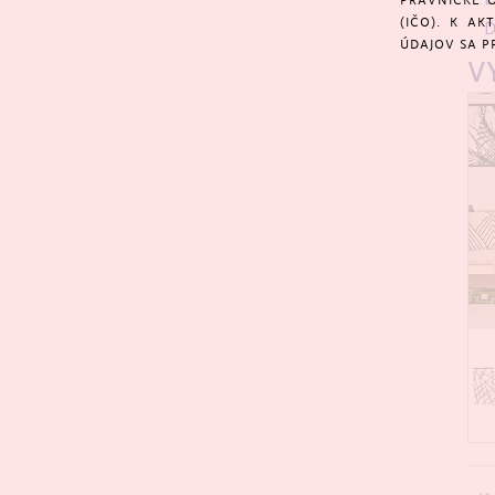
PRÁVNICKÉ O
(IČO). K A
D
ÚDAJOV SA P
V