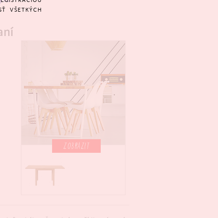
REGISTRÁCIOU
SŤ VŠETKÝCH
aní
ZOBRAZIT