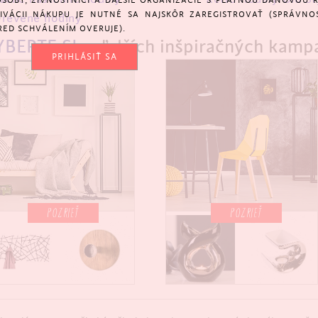
SOBY, ŽIVNOSTNÍCI A ĎALŠIE ORGANIZÁCIE S PLATNOU DAŇOVOU 
KTIVÁCII NÁKUPU JE NUTNÉ SA NAJSKÔR ZAREGISTROVAŤ (SPRÁVNO
revené hodiny
RED SCHVÁLENÍM OVERUJE).
YBERTE SI
z ďalších inšpiračných kamp
PRIHLÁSIŤ SA
POZRIEŤ
POZRIEŤ