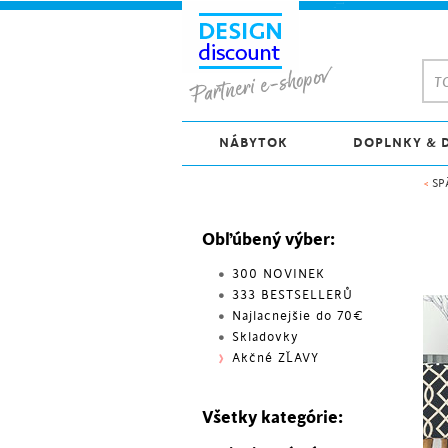
TO
NÁBYTOK
DOPLNKY & 
<
SP
Obľúbený výber:
300 NOVINEK
333 BESTSELLERŮ
Najlacnejšie do 70€
Skladovky
Akčné ZĽAVY
Všetky kategórie: