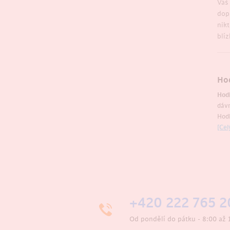
Váš
dop
nik
blí
Hod
Hod
dáv
Hodi
[Cel
+420 222 765 2
Od pondělí do pátku - 8:00 až 