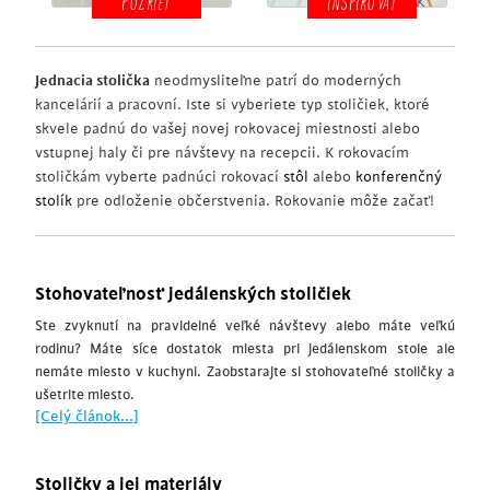
POZRIEŤ
INSPIROVAT
Jednacia stolička
neodmysliteľne patrí do moderných
kancelárií a pracovní. Iste si vyberiete typ stoličiek, ktoré
skvele padnú do vašej novej rokovacej miestnosti alebo
vstupnej haly či pre návštevy na recepcii. K rokovacím
stoličkám vyberte padnúci rokovací
stôl
alebo
konferenčný
stolík
pre odloženie občerstvenia. Rokovanie môže začať!
Stohovateľnosť jedálenských stoličiek
Ste zvyknutí na pravidelné veľké návštevy alebo máte veľkú
rodinu? Máte síce dostatok miesta pri jedálenskom stole ale
nemáte miesto v kuchyni. Zaobstarajte si stohovateľné stoličky a
ušetrite miesto.
[Celý článok...]
Stoličky a jej materiály