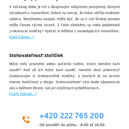
V súčasnej dobe je trh s dizajnovým nábytkom presýtený rôznymi
výrobkami a materiálmi. Dobré na tom je, že máte väčšiu možnosť
výberu. Nevýhodou naopak môže byť, že sa v tak širokej ponuke
môže človek rýchlo stratiť. Z čoho všetkého sa robia jedálenské
/rokovacie stoličky? Vybrať si môžete z nasledujúcich materiálov.
[Celý článok...]
Stohovateľnosť stoličiek
Máte veľa priateľov alebo početnú rodinu, ktorú nemáte kam
usadiť? Keď už ich máte kam usadiť, nemáte dosť priestoru?
Zaobstarajte si stohovateľné stoličky, u ktorých je na prvom
mieste funkčnosť a dizajn. Stohovatelnosť vám bude nápomocná
ako v bežnom živote, tak pri zvláštnych príležitostiach.
[Celý článok...]
+420 222 765 200
Od pondělí do pátku - 8:00 až 16:00