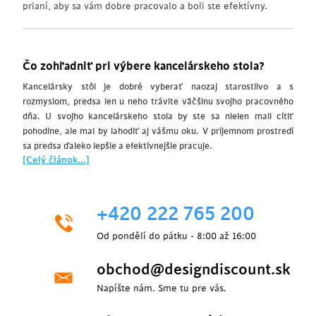
prianí, aby sa vám dobre pracovalo a boli ste efektívny.
Čo zohľadniť pri výbere kancelárskeho stola?
Kancelársky stôl je dobré vyberať naozaj starostlivo a s
rozmyslom, predsa len u neho trávite väčšinu svojho pracovného
dňa. U svojho kancelárskeho stola by ste sa nielen mali cítiť
pohodlne, ale mal by lahodiť aj vášmu oku. V príjemnom prostredí
sa predsa ďaleko lepšie a efektívnejšie pracuje.
[Celý článok...]
+420 222 765 200
Od pondělí do pátku - 8:00 až 16:00
obchod@designdiscount.sk
Napíšte nám. Sme tu pre vás.