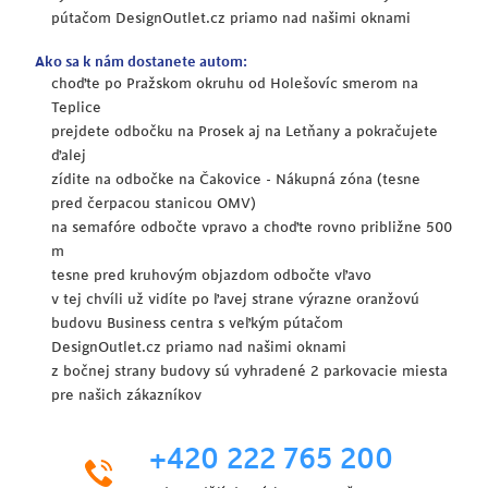
pútačom DesignOutlet.cz priamo nad našimi oknami
Ako sa k nám dostanete autom:
choďte po Pražskom okruhu od Holešovíc smerom na
Teplice
prejdete odbočku na Prosek aj na Letňany a pokračujete
ďalej
zídite na odbočke na Čakovice - Nákupná zóna (tesne
pred čerpacou stanicou OMV)
na semafóre odbočte vpravo a choďte rovno približne 500
m
tesne pred kruhovým objazdom odbočte vľavo
v tej chvíli už vidíte po ľavej strane výrazne oranžovú
budovu Business centra s veľkým pútačom
DesignOutlet.cz priamo nad našimi oknami
z bočnej strany budovy sú vyhradené 2 parkovacie miesta
pre našich zákazníkov
+420 222 765 200