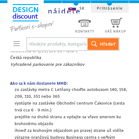
SK
Prihlásenie
Kde nás nájdete
Prevádzkareň, showroom, sklad:
KONTAKTY
VÁŠ NÁKUP
STARCON design, s.r.o.
Business centrum
Kostelecká 879/59, 196 00 Praha 9
Česká republika
Vyhradené parkovanie pre zákazníkov
Ako sa k nám dostanete MHD:
zo zastávky metra C Letňany choďte autobusom 140, 158,
209, 110, 351 nebo 365
vystúpte na zastávke Obchodní centrum Čakovice (cesta
trvá cca 6 - 9 min.)
prejdite na druhú stranu a vydajte sa vľavo smerom ku
kruhovému objazdu
ihneď za kruhovým objazdom po pravej strane už vidíte
výrazne oranžovú budovu Business centra s veľkým