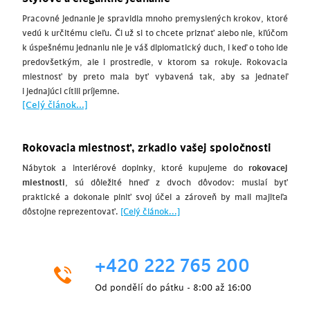
Pracovné jednanie je spravidla mnoho premyslených krokov, ktoré
vedú k určitému cieľu. Či už si to chcete priznať alebo nie, kľúčom
k úspešnému jednaniu nie je váš diplomatický duch, i keď o toho ide
predovšetkým, ale i prostredie, v ktorom sa rokuje. Rokovacia
miestnosť by preto mala byť vybavená tak, aby sa jednateľ
i jednajúci cítili príjemne.
[Celý článok...]
Rokovacia miestnosť, zrkadlo vašej spoločnosti
Nábytok a interiérové doplnky, ktoré kupujeme do
rokovacej
miestnosti
, sú dôležité hneď z dvoch dôvodov: musiaí byť
praktické a dokonale plniť svoj účel a zároveň by mali majiteľa
dôstojne reprezentovať.
[Celý článok...]
+420 222 765 200
Od pondělí do pátku - 8:00 až 16:00