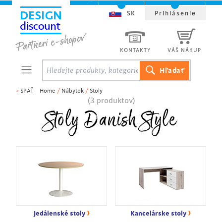
SK
Prihlásenie
KONTAKTY
VÁŠ NÁKUP
<
SPÄŤ
Home
/
Nábytok
/
Stoly
(3 produktov)
Stoly Danish Style
›
›
Jedálenské stoly
Kancelárske stoly