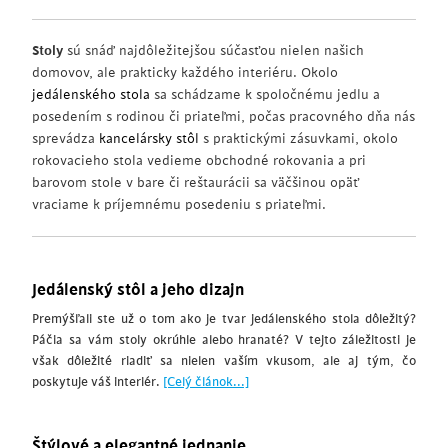
Stoly
sú snáď najdôležitejšou súčasťou nielen našich
domovov, ale prakticky každého interiéru. Okolo
jedálenského stola
sa schádzame k spoločnému jedlu a
posedením s rodinou či priateľmi, počas pracovného dňa nás
sprevádza
kancelársky stôl
s praktickými zásuvkami, okolo
rokovacieho stola vedieme obchodné rokovania a pri
barovom stole v bare či reštaurácii sa väčšinou opäť
vraciame k príjemnému posedeniu s priateľmi.
Jedálenský stôl a jeho dizajn
Premýšľali ste už o tom ako je tvar jedálenského stola dôležitý?
Páčia sa vám stoly okrúhle alebo hranaté? V tejto záležitosti je
však dôležité riadiť sa nielen vaším vkusom, ale aj tým, čo
poskytuje váš interiér.
[Celý článok...]
Štýlové a elegantné jednanie